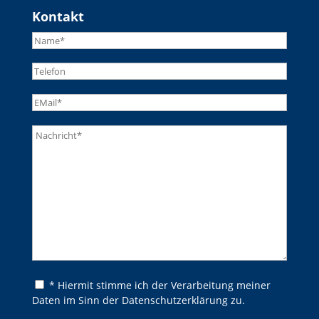
Kontakt
Bitte lasse dieses Feld leer.
Bitte lasse dieses Feld leer.
* Hiermit stimme ich der Verarbeitung meiner
Daten im Sinn der Datenschutzerklärung zu.