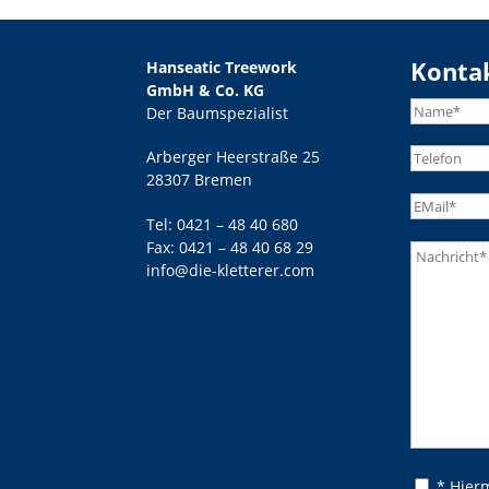
Konta
Hanseatic Treework
GmbH & Co. KG
Der Baumspezialist
Arberger Heerstraße 25
28307 Bremen
Tel:
0421 – 48 40 680
Fax: 0421 – 48 40 68 29
info@die-kletterer.com
Bitte lasse
Bitte lasse
* Hier