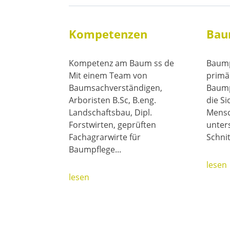
Kompetenzen
Bau
Kompetenz am Baum ss de
Baump
Mit einem Team von
primär
Baumsachverständigen,
Baumpf
Arboristen B.Sc, B.eng.
die Si
Landschaftsbau, Dipl.
Mensc
Forstwirten, geprüften
unter
Fachagrarwirte für
Schni
Baumpflege...
lesen
lesen