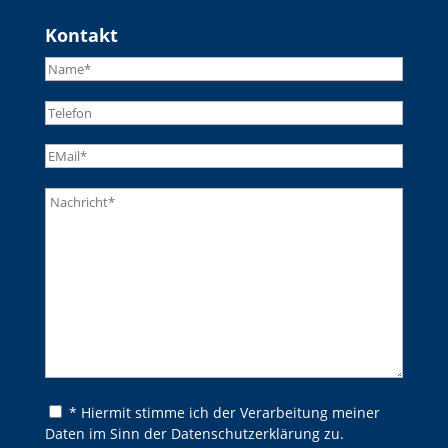
Kontakt
Bitte lasse dieses Feld leer.
Bitte lasse dieses Feld leer.
* Hiermit stimme ich der Verarbeitung meiner
Daten im Sinn der Datenschutzerklärung zu.