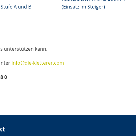
 Stufe A und B
(Einsatz im Steiger)
s unterstützen kann.
unter
info@die-kletterer.com
68 0
kt