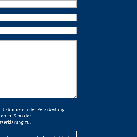
 dieses Feld leer.
 dieses Feld leer.
mit stimme ich der Verarbeitung
ten im Sinn der
tzerklärung zu.