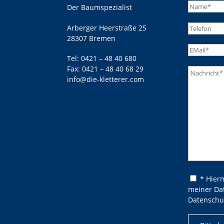
Der Baumspezialist
Arberger Heerstraße 25
28307 Bremen
Tel:
0421 – 48 40 680
Fax: 0421 – 48 40 68 29
info@die-kletterer.com
Bitte lasse
Bitte lasse
* Hier
meiner Da
Datenschu