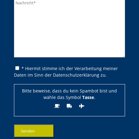
Bitte lasse dieses Feld leer.
Bitte lasse dieses Feld leer.
* Hiermit stimme ich der Verarbeitung meiner
Daten im Sinn der Datenschutzerklärung zu.
Bitte beweise, dass du kein Spambot bist und
wähle das Symbol
Tasse
.