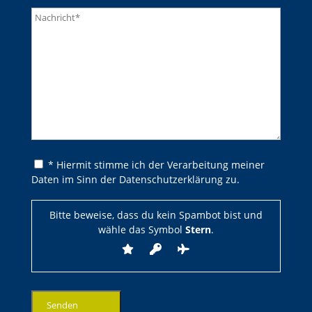
Bitte lasse dieses Feld leer.
Bitte lasse dieses Feld leer.
* Hiermit stimme ich der Verarbeitung meiner
Daten im Sinn der Datenschutzerklärung zu.
Bitte beweise, dass du kein Spambot bist und
wähle das Symbol
Stern
.