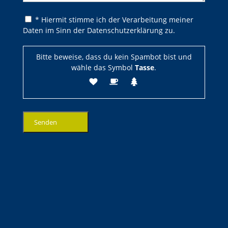
Bitte lasse dieses Feld leer.
Bitte lasse dieses Feld leer.
* Hiermit stimme ich der Verarbeitung meiner
Daten im Sinn der Datenschutzerklärung zu.
Bitte beweise, dass du kein Spambot bist und
wähle das Symbol
Tasse
.