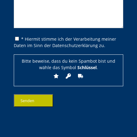
Bitte lasse dieses Feld leer.
Bitte lasse dieses Feld leer.
* Hiermit stimme ich der Verarbeitung meiner
Daten im Sinn der Datenschutzerklärung zu.
Bitte beweise, dass du kein Spambot bist und
wähle das Symbol
Schlüssel
.