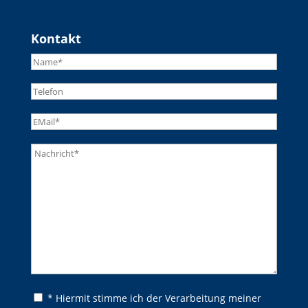
Kontakt
Bitte lasse dieses Feld leer.
Bitte lasse dieses Feld leer.
* Hiermit stimme ich der Verarbeitung meiner