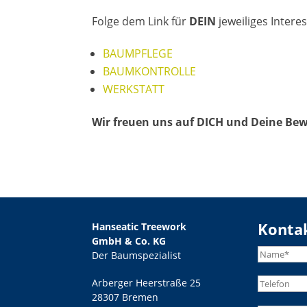
Folge dem Link für
DEIN
jeweiliges Intere
BAUMPFLEGE
BAUMKONTROLLE
WERKSTATT
Wir freuen uns auf DICH und Deine Be
Konta
Hanseatic Treework
GmbH & Co. KG
Der Baumspezialist
Arberger Heerstraße 25
28307 Bremen