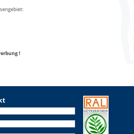
ssengebiet:
werbung !
kt