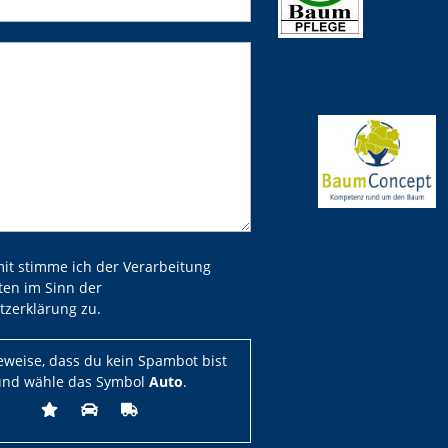
 dieses Feld leer.
 dieses Feld leer.
mit stimme ich der Verarbeitung
ten im Sinn der
tzerklärung zu.
beweise, dass du kein Spambot bist
und wähle das Symbol
Auto
.