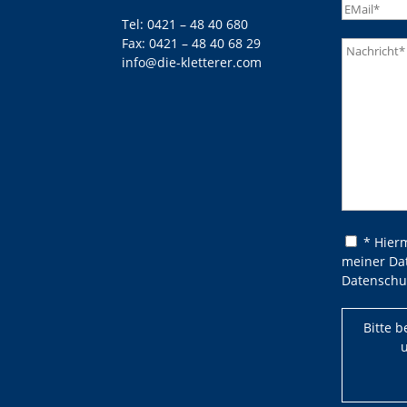
Tel:
0421 – 48 40 680
Fax: 0421 – 48 40 68 29
info@die-kletterer.com
Bitte lasse
Bitte lasse
* Hier
meiner Da
Datenschu
Bitte 