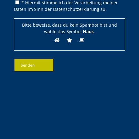
Bitte lasse dieses Feld leer.
Bitte lasse dieses Feld leer.
* Hiermit stimme ich der Verarbeitung meiner
Daten im Sinn der Datenschutzerklärung zu.
Bitte beweise, dass du kein Spambot bist und
wähle das Symbol
Haus
.