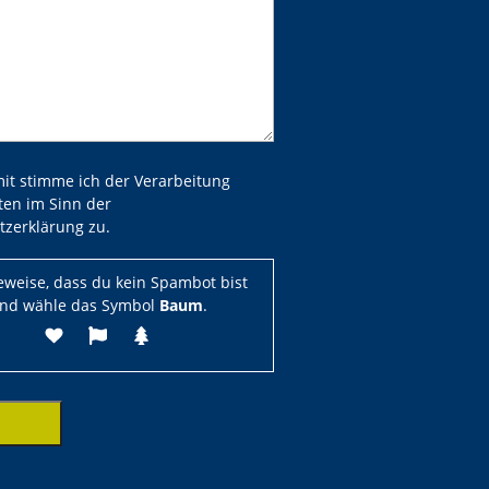
 dieses Feld leer.
 dieses Feld leer.
mit stimme ich der Verarbeitung
ten im Sinn der
tzerklärung zu.
beweise, dass du kein Spambot bist
nd wähle das Symbol
Baum
.