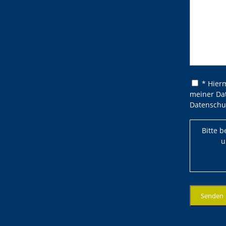
Bitte lasse
Bitte lasse
* Hier
meiner Da
Datenschu
Bitte 
u