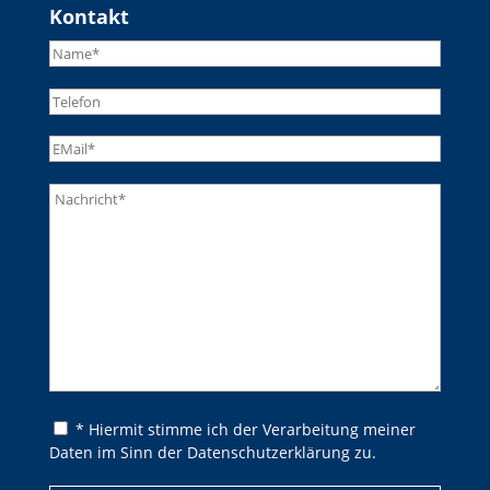
Kontakt
Bitte lasse dieses Feld leer.
Bitte lasse dieses Feld leer.
* Hiermit stimme ich der Verarbeitung meiner
Daten im Sinn der Datenschutzerklärung zu.